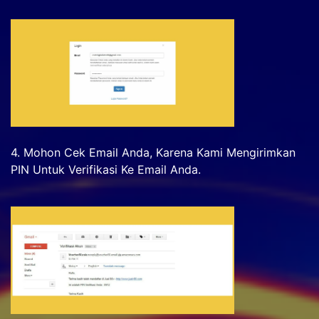
4. Mohon Cek Email Anda, Karena Kami Mengirimkan
PIN Untuk Verifikasi Ke Email Anda.