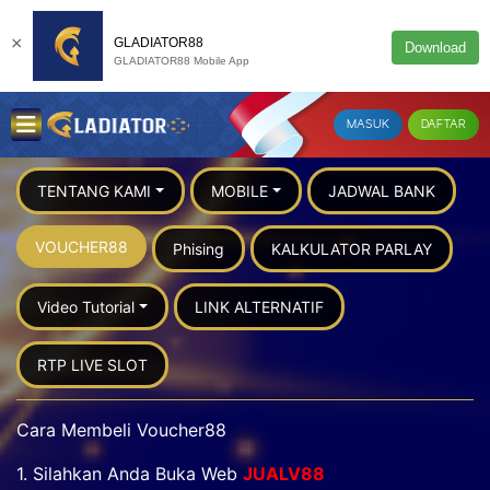
×
GLADIATOR88
Download
GLADIATOR88 Mobile App
MASUK
DAFTAR
TENTANG KAMI
MOBILE
JADWAL BANK
VOUCHER88
Phising
KALKULATOR PARLAY
Video Tutorial
LINK ALTERNATIF
RTP LIVE SLOT
Cara Membeli Voucher88
1. Silahkan Anda Buka Web
JUALV88