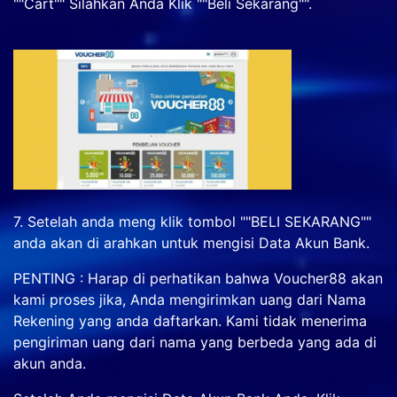
""Cart"" Silahkan Anda Klik ""Beli Sekarang"".
7. Setelah anda meng klik tombol ""BELI SEKARANG""
anda akan di arahkan untuk mengisi Data Akun Bank.
PENTING : Harap di perhatikan bahwa Voucher88 akan
kami proses jika, Anda mengirimkan uang dari Nama
Rekening yang anda daftarkan. Kami tidak menerima
pengiriman uang dari nama yang berbeda yang ada di
akun anda.