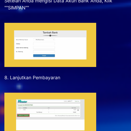
Setelah Anda mengisi Data Akun Bank Anda, Klik
""SIMPAN""
8. Lanjutkan Pembayaran