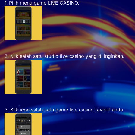
1. Pilih menu game LIVE CASINO.
2. Klik salah satu studio live casino yang di inginkan.
3. Klik icon salah satu game live casino favorit anda