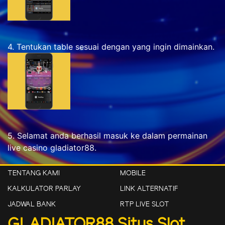
4. Tentukan table sesuai dengan yang ingin dimainkan.
5. Selamat anda berhasil masuk ke dalam permainan
live casino gladiator88.
TENTANG KAMI
MOBILE
KALKULATOR PARLAY
LINK ALTERNATIF
JADWAL BANK
RTP LIVE SLOT
GLADIATOR88 Situs Slot