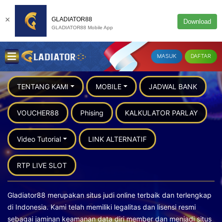
×
GLADIATOR88
Download
GLADIATOR88 Mobile App
MASUK
DAFTAR
TENTANG KAMI
MOBILE
JADWAL BANK
VOUCHER88
Phising
KALKULATOR PARLAY
Video Tutorial
LINK ALTERNATIF
RTP LIVE SLOT
Gladiator88 merupakan situs judi online terbaik dan terlengkap
di Indonesia.
Kami telah memiliki legalitas dan lisensi resmi
sebagai jaminan keamanan data diri member dan menjadi situs