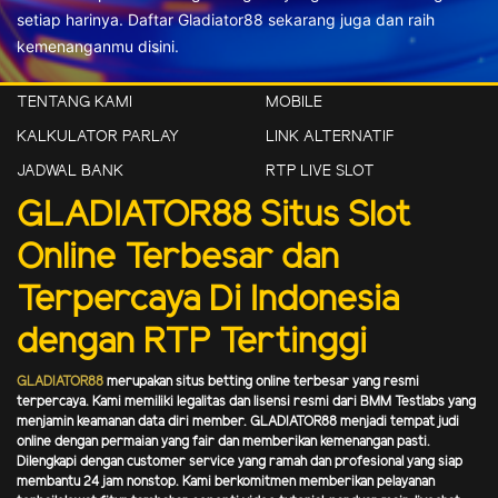
setiap harinya. Daftar Gladiator88 sekarang juga dan raih
kemenanganmu disini.
TENTANG KAMI
MOBILE
KALKULATOR PARLAY
LINK ALTERNATIF
JADWAL BANK
RTP LIVE SLOT
GLADIATOR88 Situs Slot
Online Terbesar dan
Terpercaya Di Indonesia
dengan RTP Tertinggi
GLADIATOR88
merupakan situs betting online terbesar yang resmi
terpercaya. Kami memiliki legalitas dan lisensi resmi dari BMM Testlabs yang
menjamin keamanan data diri member. GLADIATOR88 menjadi tempat judi
online dengan permaian yang fair dan memberikan kemenangan pasti.
Dilengkapi dengan customer service yang ramah dan profesional yang siap
membantu 24 jam nonstop. Kami berkomitmen memberikan pelayanan