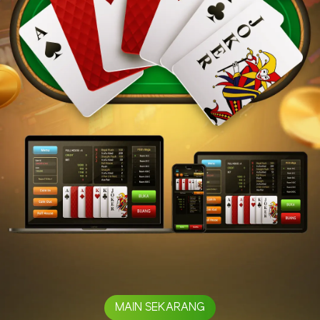
MAIN SEKARANG